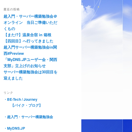
最近の投稿
超入門・サーバー構築勉強会＠
オンライン 当日ご準備いただ
くもの
【また!?】温泉合宿 in 箱根
【四回目】へ行ってきました
超入門サーバー構築勉強会in関
西#Preview
「MyDNS.JPユーザー会・関西
支部」立上げのお知らせ
サーバー構築勉強会は30回目を
迎えました
リンク
・
BE-Tech / Journey
【バイク・ブログ】
・
超入門・サーバー構築勉強会
・MyDNS.JP