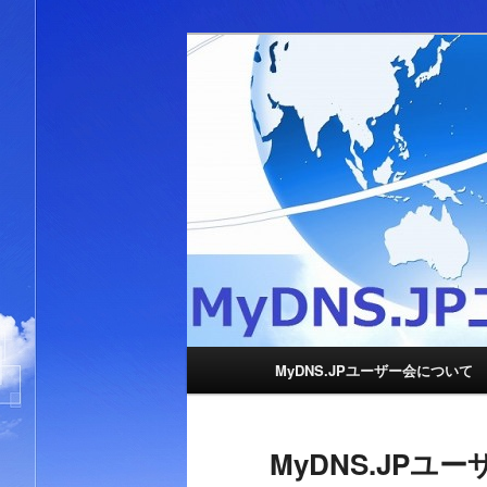
メ
イ
ン
MyDNS.JP
コ
ン
テ
ン
ツ
へ
移
動
メ
MyDNS.JPユーザー会について
イ
ン
メ
MyDNS.JPユ
ニ