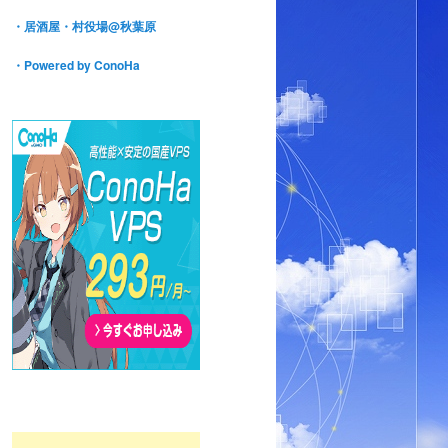
・
居酒屋・村役場@秋葉原
・Powered by ConoHa