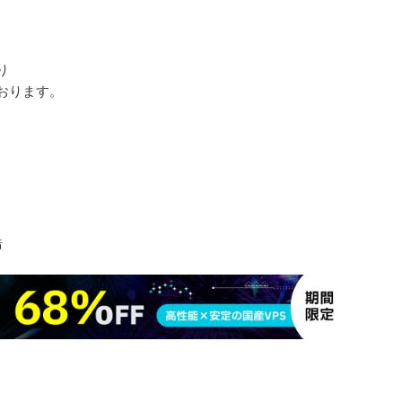
り
おります。
浩