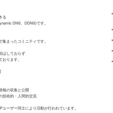
きる
amic DNS、DDNS)です。
志で集まったコミニティです。
動はしておらず
ております。
旨
る情報の収集と公開
士の技術的・人間的交流
JPユーザー同士により活動が行われています。