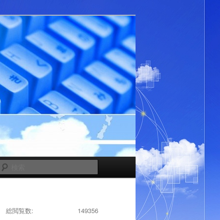
検
索
総閲覧数:
149356